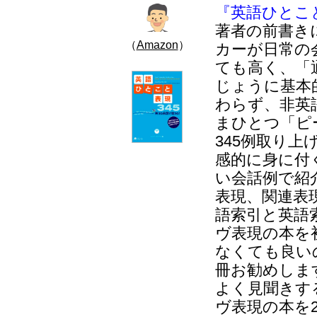
『英語ひとこ
著者の前書き
（
Amazon
）
カーが日常の
ても高く、「
じょうに基本
わらず、非英
まひとつ「ピ
345例取り
感的に身に付
い会話例で紹
表現、関連表
語索引と英語
ヴ表現の本を
なくても良い
冊お勧めしま
よく見聞きす
ヴ表現の本を