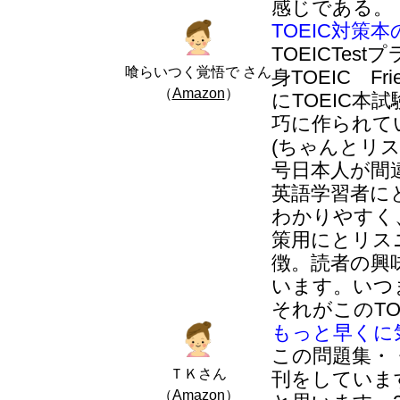
感じである。
TOEIC対策
TOEICTes
喰らいつく覚悟で さん
身TOEIC F
（
Amazon
）
にTOEIC
巧に作られて
(ちゃんとリス
号日本人が間
英語学習者に
わかりやすく
策用にとリス
徴。読者の興
います。いつ
それがこのTO
もっと早くに
この問題集・
ＴＫさん
刊をしていま
（
Amazon
）