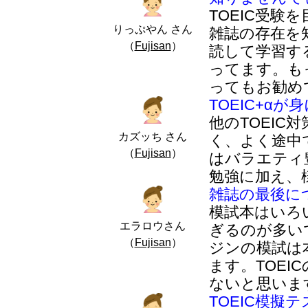
TOEIC受験
りっぷやん さん
雑誌の存在を知
（
Fujisan
）
読して学習す
ってます。も
ってもお勧め
TOEIC+α
他のTOEI
カズッち さん
く、よく途中
（
Fujisan
）
はバラエティ
勉強に加え、
雑誌の最後に
模試本はいろ
エラロウさん
ぎるのが多い
（
Fujisan
）
ジンの模試は
ます。TOE
ないと思いま
TOEIC模擬