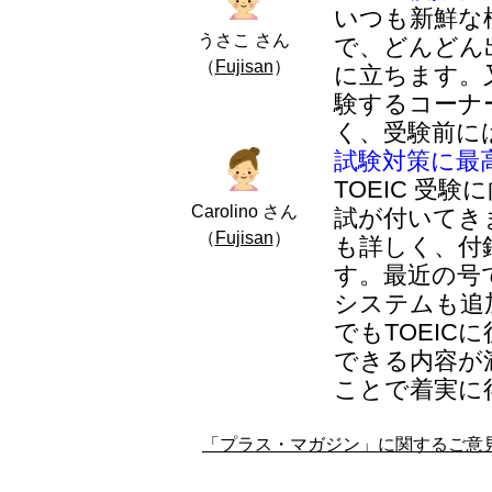
いつも新鮮な
うさこ さん
で、どんどん
（
Fujisan
）
に立ちます。
験するコーナ
く、受験前に
試験対策に最
TOEIC 受
Carolino さん
試が付いてき
（
Fujisan
）
も詳しく、付
す。最近の号
システムも追
でもTOEI
できる内容が
ことで着実に
「プラス・マガジン」に関するご意