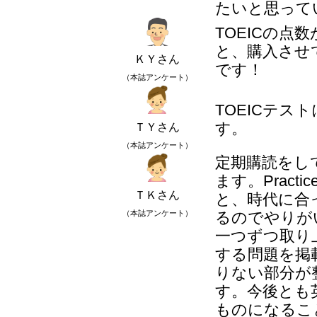
たいと思って
TOEICの
と、購入させ
ＫＹさん
です！
（本誌アンケート）
TOEICテ
す。
ＴＹさん
（本誌アンケート）
定期購読をし
ます。Pract
ＴＫさん
と、時代に合
（本誌アンケート）
るのでやりが
一つずつ取り
する問題を掲
りない部分が
す。今後とも
ものになるこ