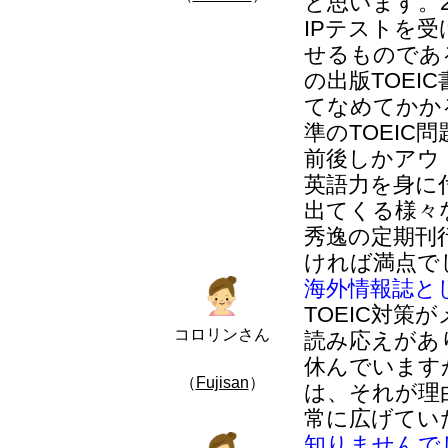
と思います。2
IPテストを
せるものであ
の出版TOE
てなめてかか
準のTOEIC
前後しかアウ
英語力を身に
出てくる様々
秀逸の定期刊
ければ満点で
海外情報誌と
TOEIC対
コロリンさん
読み応えがあ
休んでいます
（
Fujisan
）
は、それが理
常に広げてい
知りませんで