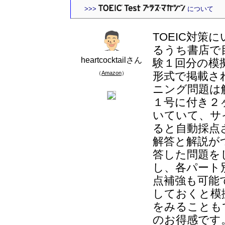
>>>
について
TOEIC対
るうち書店で
heartcocktailさん
験１回分の模
（
Amazon
）
形式で掲載さ
ニング問題は
１号に付き２
いていて、サ
ると自動採点
解答と解説が
答した問題を
し、各パート
点補強も可能
しておくと模
をみることも
のお得感です