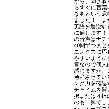
から、聞き取
らすぐに言葉
なあという意
ました！ ま
英語を勉強す
に値します！
の音声はナチ
40問ずつま
ニング力に応
やすいように
音なので個人
感じますが、
勉強させてい
ング力を確認
チャイムを聞
択または４択
のも一興でし
が、オープニ