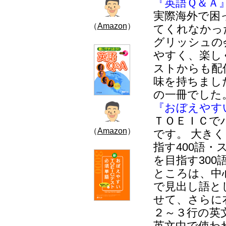
『英語Ｑ＆Ａ
実際海外で困
（
Amazon
）
てくれなかっ
グリッシュの
やすく、楽し
ストからも配
味を持ちまし
の一冊でした
『おぼえやすい
ＴＯＥＩＣで
（
Amazon
）
です。 大き
指す400語・
を目指す30
ところは、中
で見出し語と
せて、さらに
２～３行の英