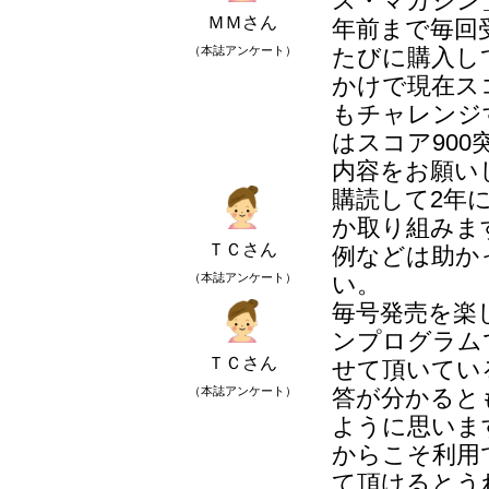
ス・マガジン
ＭＭさん
年前まで毎回
（本誌アンケート）
たびに購入し
かけで現在ス
もチャレンジ
はスコア90
内容をお願い
購読して2年
か取り組みま
ＴＣさん
例などは助か
（本誌アンケート）
い。
毎号発売を楽
ンプログラム
ＴＣさん
せて頂いてい
（本誌アンケート）
答が分かると
ように思いま
からこそ利用
て頂けるとう