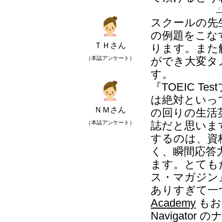
「
スクールの先
の例題をこな
ＴＨさん
ります。また
（本誌アンケート）
ができ大変タ
す。
『TOEIC 
は絶対といっ
ＮＭさん
の回りの生活
（本誌アンケート）
誌だと思います
するのは、資
く、瞬間応答
ます。とてもた
ス・マガジン
ありすぎて一
Academy
もお
Navigat