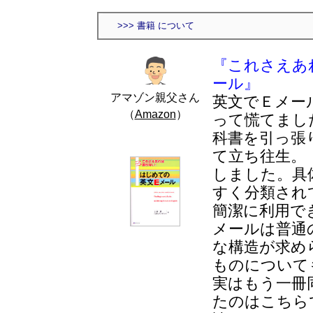
>>> 書籍 について
『これさえあ
ール』
アマゾン親父さん
英文でＥメー
（
Amazon
）
って慌てまし
科書を引っ張
て立ち往生。
しました。具
すく分類され
簡潔に利用で
メールは普通
な構造が求め
ものについて
実はもう一冊
たのはこちら