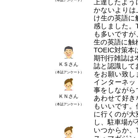
（本誌アンケート）
上達したよう
かないよりは
け生の英語に
感しました。
も多いですが
生の英語に触
TOEIC対策
期刊行雑誌は
ＫＳさん
誌と認識して
（本誌アンケート）
をお願い致し
インターネッ
事をしながら
ＫＮさん
あわせて好き
（本誌アンケート）
もいいです。
に行くのが大
し、駐車場が
いつからか、TO