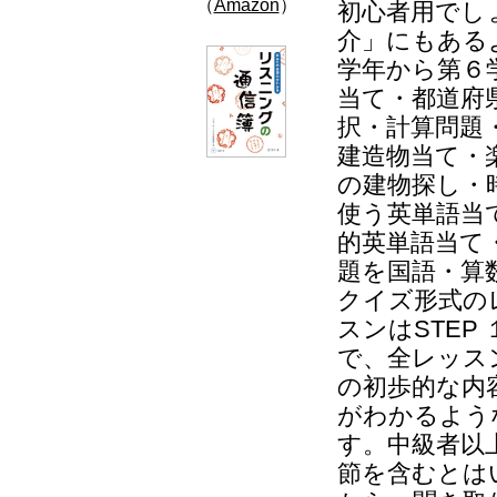
（
Amazon
）
初心者用でしょ
介」にもある
学年から第６
当て・都道府
択・計算問題
建造物当て・
の建物探し・
使う英単語当
的英単語当て
題を国語・算
クイズ形式の
スンはSTEP
で、全レッス
の初歩的な内
がわかるよう
す。中級者以
節を含むとは