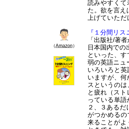
読みやすくて
た。欲を言え
上げていただ
『１分間リス
「出版社/著
（
Amazon
）
日本国内での
といった、す
弱の英語ニュ
いろいろと英
いますが、何
スというのは
と疲れ（スト
っている単語
２、３あるだ
がつかめるの
来ることがよ