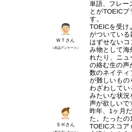
単語、フレー
とがTOEI
す。
TOEICを
がついている
ＷＴさん
はずせないコ
（本誌アンケート）
み物として海
れたり、ニュ
の絡む生の声
数のネイティ
が難しいもの
わざわしてい
みたいな状況
声が欲しいで
昨年、1ヶ月だ
た。たったの
ＳＨさん
TOEICス