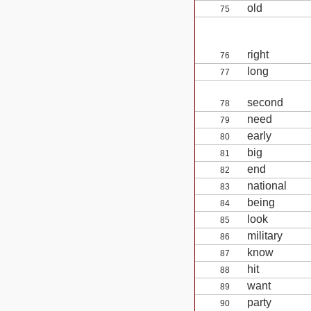
old
75
right
76
long
77
second
78
need
79
early
80
big
81
end
82
national
83
being
84
look
85
military
86
know
87
hit
88
want
89
party
90