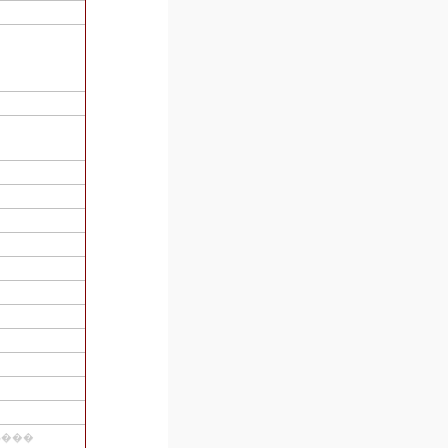
�ѡ��ƥ����ؽгݤ���Τ�Ť��ϡ����ޡʤΡˡ��񡨰�ԡ������ԡ��ط���