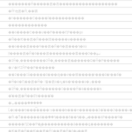
�������Ĥ�����롨�表������������������
�Ĥˤʤ롨�Ĥ˻��礦
�Ͱ������С����İ�����������
������������
��ȯ����С���ư��Ρ����ԤΡ���go
�Ĥ��Ѥ��롨�Ĥ���䤹�����ѡ�����
��ȯ���롨���Ϥ��롨�Ĥ�Ϥ�롨���ϡ�ȯü
ʬ����롨�Ĥ�ʬ���롨��������䡨���ʡ��ﴱ
�ʡĤ�˼��������ʡĤ�˽����롨�߽�����Ω�Ĥ�Ρ�����
�⤦�ҤȤĤΡ��̤Ρ������
��ʡ���򹯤ǡ�����ʬ���ʤ��ơ��褯�����ˡ���ʬ�ˡ��δ֡�
�Ĥ�ȯ�Ԥ��롨�Ĥ�ٵ뤹�롨ȯ�ԡ�ʪ�ˡ����ꡨ�ؿ���
�ʡĤ�˻������Ĥ������򤽤����Ĥ�ä�����ʪ
�ͤ��롨�Ĥ��Ȼפ����ͤ�
�ٻ����ܺ�����
Ĺ�ꡨ���ס����͡���-s����ʪ���ɤ������ʡ�ͭ�
�Ĥ˴�Ť������á��ܵ��ϡ����δ��ϡ��ݡ����äΡ����Ϥ�
�����ԤȤ��Ƥ�̳���̤�������á����ȡ�������
�Ѥ�롨�Ĥ��Ѥ��롨�Ĥ򴹤��롨�Ĥ�ξ�ؤ��롨