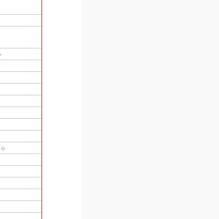
�
��ꡨ�Ľꡨ���ܡ�Ω��