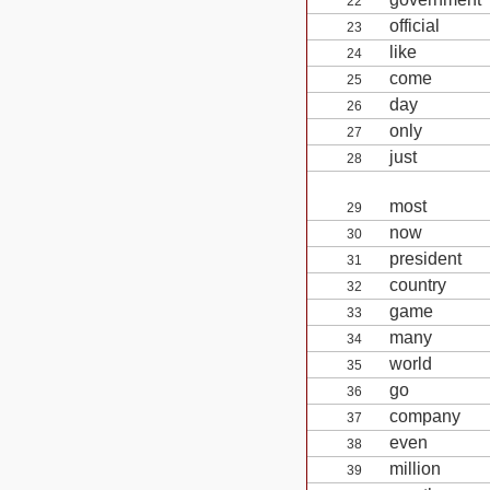
22
official
23
like
24
come
25
day
26
only
27
just
28
most
29
now
30
president
31
country
32
game
33
many
34
world
35
go
36
company
37
even
38
million
39