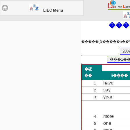
L
we
ove
LIEC Menu
20
���1��1
�硡
��
ñ����
have
1
say
2
year
3
more
4
one
5