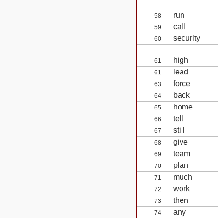
run
58
call
59
security
60
high
61
lead
61
force
63
back
64
home
65
tell
66
still
67
give
68
team
69
plan
70
much
71
work
72
then
73
any
74