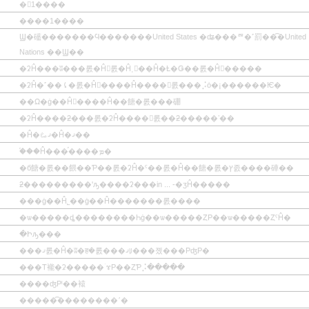
�1����
����1����
Ϣ�礷�������Ϥ�������United States �ʥ���ꥫ�˹罰��͡�United
Nations ��Ϣ��
�ʡĤ���ʬ���롨�Ĥ򸫤롨�Ĥ˲񤦡��Ĥ�Ƚ�Ǥ��롨�Ĥ򸫤�����
�ʡĤ�˹��⤹�롨�Ĥ򽱤����Ĥ����񤹤롨���⡨ȯ�¡������Ѥ�
��Ω�ġ��Ĥ򼨤����Ĥ��餹�롨���硼
�ʡĤ����ƻ���롨�ʡĤ����𤹤롨��ƻ�����ʽ��
�Ĥ�ޤࡨ�Ĥ�ޤ��
�֡��Ĥ���֡����ܡ�
�б餹�롨��餵��Ƥ��롨�ʡĤ�ˤ��롨�Ĥ��餹�롨�ץ졼����硨��
ƻ���������ʹԡ����ʡ���in ... -�ӡĤ�����
���ġ��Ĥ˾��ġ��Ĥ�������롨����
�ѡ�����ȡ��������Һġ��ѡ�����ȤΡ��ѡ�����ȤˤĤ�
�Իԡ���
���ޤ롨�Ĥ�ʬ�ह�롨���ޤꡨ���졨���ΡʤΡ�
���Τ褦�ʡ�����ۤɤΡ��ȤƤ⡨�����
����ʤΡˡ��褤
�����͡��������ʹ�