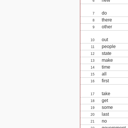
new
6
do
7
there
8
other
9
out
10
people
11
state
12
make
13
time
14
all
15
first
16
take
17
get
18
some
19
last
20
no
21
government