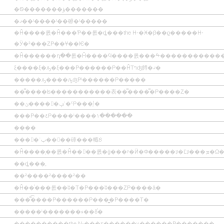
�Ѳ�������ؤ�������
�ޤ��ˡ����ˡ��礤�ˡ�����
�Ĥ����롨�Ĥ���Ƥ��롨�ȡ���the H-�Ӿ�β��ϱ�����H-
�Ӱ�²���ȤΡ��Ұ��Ѥ�
�Ĥ���̣���դ��롨�Ĥ����Ϥ����롨���ᡨ�����������
ξ����ξ�ԡ�ξ���Ρ������Ρ��ĤΤߤʤ餺�ޤ�
�����ԡ����ԡʤΡˡ������Ρ�����
��̿����ʪ�����������表��̿����̿�Ρ����Ȥ�
��ݶ����񡨹�ݡʾ�ˤΡ���ݴ֤�
���Ρ��٤Ρ����ˡ����١������
����
����ʾٻ����硨���㡨Ȣ
�Ĥ����֤��롨�Ĥ��󵯤��롨�ġ���ʸ�Ӥ�Ф���
��ȡ���̱
��²����²����²��
�Ĥ��ͭ���롨��ʬ�Τ�Ρ���ʬ���ȤΡ����ä�
���̿͡����Ρ������Ρ���̳�Ρ����Τ�
�����ˡ�������ء��δ֡�
�̡���������the N-���ƹ������ν������̤Ρ�������