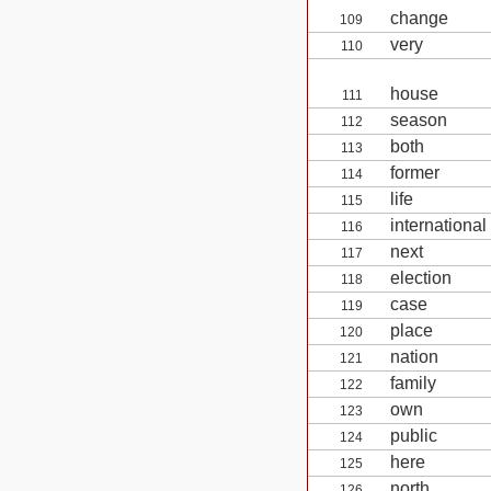
change
109
very
110
house
111
season
112
both
113
former
114
life
115
international
116
next
117
election
118
case
119
place
120
nation
121
family
122
own
123
public
124
here
125
north
126