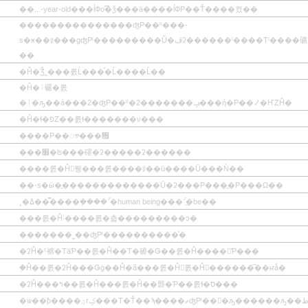
��...-year-old���ĺФο͡͡�ǯ���ä����ĺФΡ��Ť����켰��
���������������ʤΡ��ˡˡ���-
s�ӿ��ꡨ���ɡʤΡˡ���������Ŭ�ڤʡ������ˡ����Τˡ����礦
��
�Ĥ�Ǯ˾���롨Ĺ���֡�Ĺ����Ĺ��
�Ĥ�ٱ礹�롨
�ٱ�ԡ��á���2�ʤΡ��ˡˡ�2�������ݡ���ή�Ρ��⤦�ҤȤĤ�
�Ĥ�ɬ�פȤ��롨ɬ�������ν���
����Ρ��ᤤ���᤯
���׿�ʪ���礭�ʡ�����ʡ������
����롨�Ĥ򽪷뤵���롨����ꡨ��ü����Ū���Ǹ��
��-s�ӹ�̱�������������Ū�ʡ���Ρ���̱�Ρ���Ω��
¸�ߡ���̿���ܼ����ʹ֡�human being���ʹ֡͢�be��
���롨�Ĥ˸����롨�츫���������ͻ�
�������˷��ʤΡˡ����������ͤ�
�ʡĤ�ˤ褯�ΤäƤ��롨�Ĥ��Τ�礤�Ǥ��롨�Ĥ����򤷤Ƥ���
�֤Ĥ��롨�ʡĤ���Ǥġ��Ĥ�ã���롨�Ĥ򲥤롨�Ĥ򽱤������͡��ҥå�
�ʡĤ���ߤ��롨�Ĥ���롨�Ĥ��礱�Ƥ��롨ɬ�ס���­