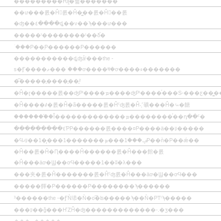
���������Ƕḽ�줿�������
��ư���롨�Ĥ򤹤롨�Ĥ�̳��롨�Ĥ򽪤��롨
�ʤ��٤����ȡ��ν��ϡ���ư���
�����ˡ��������ˡ��δ֡�
�ۤ��Ρ��̤Ρ������Ρ������
�����������ȡʤǡˡ���the -
s�Ӻ����ޡ���ۤ���ơ����ष�ơ����ء�������
�͡�����̱����̱��̱²
�Ĥ�ɽ�����롨��ʤΡˡ����ܡ����ʤΡˡ����֡���S-���ƹ��̳
�Ĥ����ꤹ�롨�Ĥ�ã�����롨�Ĥˤʤ롨�Ĥ˴֤˹礦���Ĥ�⤿�餹
�������֡�Ĭ�������������ܡ��������֡��դ��ˤ�
���������٤ƤΡ������롨����¤Ρ����ä��ꡨ�����
�Ϥޤꡨ��1�̡���1�������ݡ���1���ܤΡ��ǹ�Ρ��ǽ��
�Ĥ��롨�Ĥ�Ԥ����Ĥ������롨�Ĥ���館�롨
�Ĥ���äơ�Ϣ��ơϤ�����1��ʬ�λ���
���夹�롨�Ĥ�������롨�Ĥˤʤ롨�Ĥ���äơ�Ϣ��ơϤ���
�����餫�Ρ������Ρ��������ϡ������
³������the -�ӺǸ塨�Ǹ�ο͡�ʪ�����ϡ��Ǹ�ΡΤˡϡ�����
���ꡨ��ǧ���ҤȤĤ�ʤ�������������-.�ӡ���