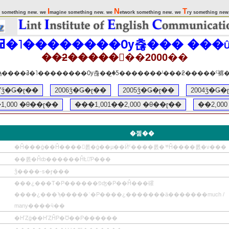
I
N
T
 something new. we
magine something new. we
etwork something new. we
ry something new
���ߥ�˥��������Ѹ츦��� ���
��ƻ�������2000��
�����˷Ǥ�����ñ��ϡ����ߥ�˥��������Ѹ츦��꤬�Ƽ�������ˡ�
07ǯ�Ǥ�ɽ��
2006ǯ�Ǥ�ɽ��
2005ǯ�Ǥ�ɽ��
2004ǯ�Ǥ�
,000 �θ��ɽ��
���1,001��2,000 �θ��ɽ��
��2,00
�졡��
�Ĥ���ġ��Ĥ����򤹤롨�ġ��µ��Ӥˤ����롨�ʿͤˡˡĤ����롨�ν���
��롨�Ĥȸ������ĤȽ񤤤Ƥ���
ǯ����-s�ӻ���
���¿���Τ�Ρ������פʤ�Ρ��Ĥ���礭
����¿���ϡ�����ʾ�Ρ����¿�������ä�������much /
many����ӵ��
�ҤȤġ��ҤȤĤΡ�Ʊ��Ρ������