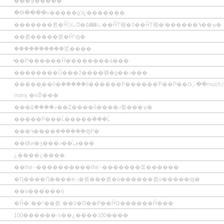
���ܡ�����
�ⴱ����ν�����ɡʼԡˡ�������
�������롨�Ĥ򹥤ࡨƱ�ࡨ���ߡ��ĤΤ褦�ʡ��ĤΤ褦�ˡ������ϡ��ܡ�
��롨�����롨�Ĥˤʤ�
������֡����桨����
ͣ��Ρ������Ĥ��������ä���
��������Ŭ���ʡ����礦�ɡ��ޤ���
�����̡��ǹ�ۡ�����ʬ������Ρ������Ƥ��Ρ��Ǥ⡨��much /
many �κǾ���
���ޡ����ߡ��Ȥ����ǡ����ޤ䡨���ܡ�
�����Ρ���Ĺ�����ۡ���Ĺ
���ϡ����ܹ������ʤΡ�
��硨ͷ�ӡ���ڡ�ͦ�ޤ���
¿����¿����
��the -����������the -�������桨������
�Ԥ����Ԥ����в᤹�롨���롨�ä������롨ư�����ʤ�
��ҡ���֡���ή
�Ĥ�ʿ��ˤ��롨ʿ��ʡ�Ʊ��Ρ��ĤǤ������Ĥ���
100������-s��¿����100����