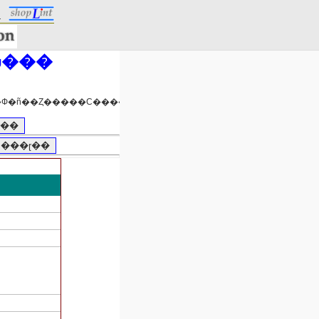
.
û���
��ƻ�����ˤ褯�Ф�ñ��Ȥ�����С�����������ΤǤ���
ɽ��
0 ���ɽ��