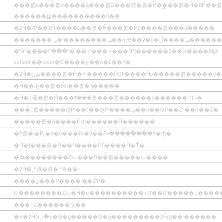
���롨ƨ���롨ư����ã���롨Ω���䤹�롨�Ĥ�̩͢���롨�Ĥ�бĤ��롨
������Ϣ����������ή��
�ʡĤ�˸Ƥ֡��ʡĤˡ����ä��롨�Ĥ���롨�Ĥ򾤽����롨���á�����
�������ݾ�ˡ��������ݡ��ɱҼ��ʡ�ô�ڷ
�ʺǡ˹��͡��ⵤ���ʰ�ˡ��⤤���⤵���ĤΡ������ʡ��⤯����high
school ��court�Ϲ����ع��κ�Ƚ��ϡ�
�ʡĤ�˻ش����롨�Ĥ�Ƴ�����Ĥ򤷤Τ����Ĥμ�̤����롨�����ƴ�
�Ĥ��ʤ��롨�Ĥ򶯤��롨�ϡ�����
�Ĥ�ٱ礹�롨�Ĥ���व���롨���桨���̡���ҡ������ΡΤء�
���𤹤롨�����ʤΡˡ��ζ��ʤΡˡ����ݡ��ϸ��ǤΡ��Ȥˤ��ơ��Ȥ�
�����롨�ä����Ĥȸ������Ĥ���̤���
�ż䡨�ʼ�Ρ˾�α����䤫�ʡ��Żߤ��������ޤ�ʤ�
�Ĥ�Ϳ���롨�Ĥ��Ϥ����Ĥ򼨤����Ĥ�Ť�
�ʥ��������Ȥࡨ���Ϥ��롨�����ࡨ����
�ʡĤ�˷ײ褹�롨�ײ表��
���̡�¿���Ρ����ˡ��ȤƤ�
Ư��������Ȥࡨ�Ĥ�ư����
���ΤȤ������줫��
�ɤ�ʡĤǤ⡨�ɤ�Ǥ�ġ�����Ǥ�ġ���������ʡĤʤ��ˡ������