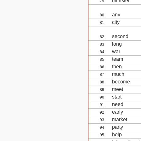
minister
79
any
80
city
81
second
82
long
83
war
84
team
85
then
86
much
87
become
88
meet
89
start
90
need
91
early
92
market
93
party
94
help
95