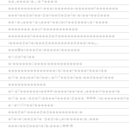
��ݶ����񡨹�ݡʾ�ˤΡ���ݴ֤�
�̡���������N-���ƹ������ν������̤Ρ�������
���Ϥ��롨�Ĥ��ߤ롨�Ĥ��䤹�롨�Ĥ��ΰ��Ϥ��롨���
��Ƴ�ԡ���Ƴ�ԡ���Ƭ��Ω�äƤ��붥���ԡ�Ƴ����
�������˷��ʤΡˡ����������ͤ�
�������Ĥ�����롨�表������������������
ʬ����롨�Ĥ�ʬ���롨��������䡨���ʡ��ﴱ
���׿�ʪ���礭�ʡ�����ʡ������
�Ϥޤ롨�Ĥ�Ϥ��
�Ͱ������С����İ�����������
��̱�������������Ū�ʡ���Ρ���̱�Ρ���Ω��
�ʡĤ�˻��ġ��Ĥ�Ĥ��ࡨ�Ĥ򳫺Ť��롨�Ĥ��ޤ��롨���Ĥ���
������������
�Ĥ˴�Ť������á��ܵ��ϡ����δ��ϡ��ݡ����äΡ����Ϥ�
�ʡĤ�˹��⤹�롨�Ĥ򽱤����Ĥ����񤹤롨���⡨���⡨ȯ�¡������Ѥ
�⤦�ҤȤĤΡ��̤Ρ������
���롨�Ĥ˸����롨�츫���������ͻ�
�Ĥ�ȯ�Ԥ��롨�Ĥ�ٵ뤹�롨ȯ�ԡ�ʪ�ˡ����ꡨ�ؿ���
���פ��롨���ס�Ĵ�¡���ա��²�