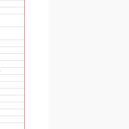
���ˤϤޤä�