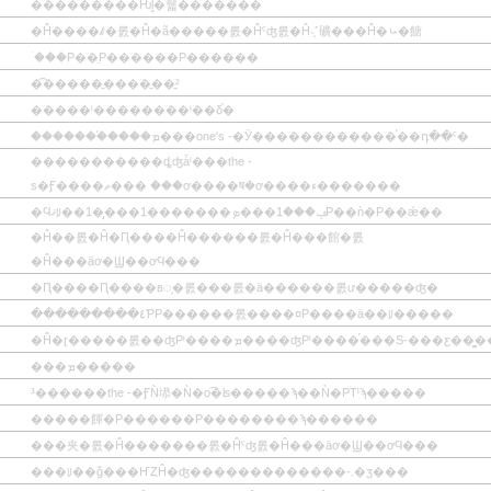
���������Ƕḽ�줿�������
�Ĥ����ꤹ�롨�Ĥ�ã�����롨�Ĥˤʤ롨�Ĥ˴֤˹礦���Ĥ�⤿�餹
�ۤ��Ρ��̤Ρ������Ρ������
�͡�����̱����̱��̱²
�����ˡ��������ˡ��δ֡�
�������֡����ܡ���one's -�Ӱ������������֡��դ��ˤ�
�����������ȡʤǡˡ���the -
s�Ӻ����ޡ���ۤ���ơ����ष�ơ����ء�������
�Ϥޤꡨ��1�̡���1�������ݡ���1���ܤΡ��ǹ�Ρ��ǽ��
�Ĥ��롨�Ĥ�Ԥ����Ĥ������롨�Ĥ���館�롨
�Ĥ���äơ�Ϣ��ơϤ���
�Ԥ����Ԥ����в᤹�롨���롨�ä������롨ư�����ʤ�
���������٤ƤΡ������롨����¤Ρ����ä��ꡨ�����
�Ĥ�ɽ�����롨��ʤΡˡ����ܡ����ʤΡˡ����֡���S-���ƹ��̳
���ܡ�����
³������the -�ӺǸ塨�Ǹ�ο͡�ʪ�����ϡ��Ǹ�ΡΤˡϡ�����
�����餫�Ρ������Ρ��������ϡ������
���夹�롨�Ĥ�������롨�Ĥˤʤ롨�Ĥ���äơ�Ϣ��ơϤ���
���ꡨ��ǧ���ҤȤĤ�ʤ�������������-.�ӡ���