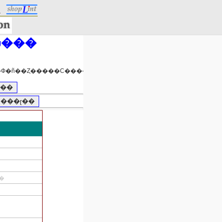
.
û���
��ƻ�����ˤ褯�Ф�ñ��Ȥ�����С�����������ΤǤ���
ɽ��
0 ���ɽ��
�