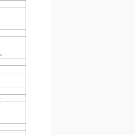
롨ȯ��
�