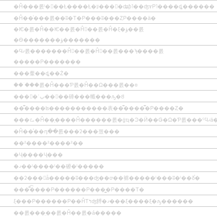
�Ĥ���롨ˡ���Ƚ����Ƚ�ꡨ����ʥƥ˥��ʤɤΡ˥����ȡ������
�Ĥ��ͭ���롨��ʬ�Τ�Ρ���ʬ���ȤΡ����ä�
�Ѥ�롨�Ĥ��Ѥ��롨�Ĥ򴹤��롨�Ĥ�ξ�ؤ��롨
�Ѳ�������ؤ�������
�Ϥޤ롨�������Ĥ򹭤��롨�Ĥ򳫤��롨���ϡ����롨
�����Ρ�������
���䡨��ȡ��Ż�
���ۤ��롨�Ĥ���Ƥ롨�Ĥ��Ω���롨��¤
����ʾٻ����硨���㡨���ԡ�Ȣ
��̿����ʪ�����������表��̿����̿�Ρ����Ȥ�
���ࡨ�Ĥ��֤����Ĥ������롨�ġҵ�Ͽ�Ӥ��Ǥ�Ω�Ƥ롨
�Ĥ��ͤ��դ��롨���ʡ���졨���
��²����²����²��
�Ҷ����Ҷ���
�ޤ��ˡ����ˡ��礤�ˡ�����
��ʡ���򹯤ǡ�����ʬ���ʤ��ơ��褯�����ˡ���ʬ�ˡ��δ֡�
���̿͡����Ρ������Ρ���̳�Ρ����Τ�
ξ���Ρ������Ρ��ĤΤߤʤ餺�ޤ���ξ����ξ�ԡ������
��롨���̤��롨�Ĥ��롨�á�����