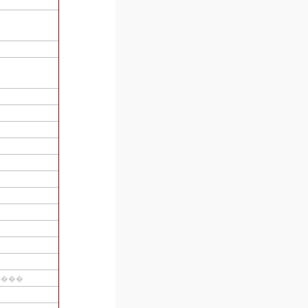
�ѡ��ƥ����ؽгݤ���Τ�Ť��ϡ����ޡʤΡˡ��񡨰�ԡ������ԡ��ط���