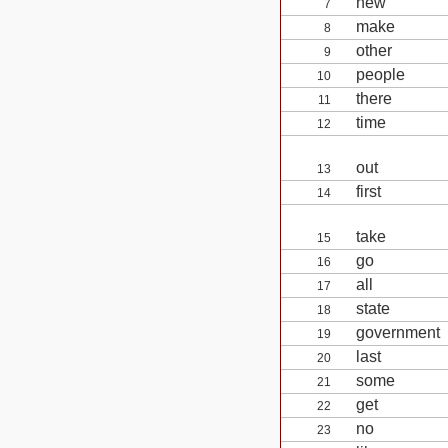
new
7
make
8
other
9
people
10
there
11
time
12
out
13
first
14
take
15
go
16
all
17
state
18
government
19
last
20
some
21
get
22
no
23