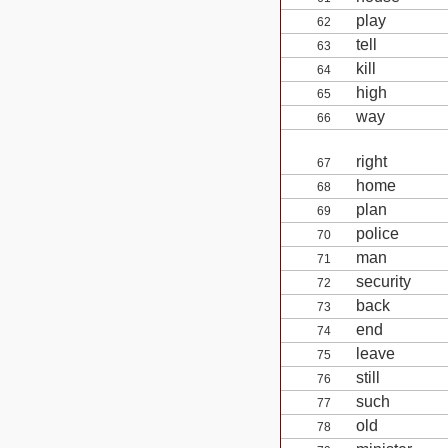
play
62
tell
63
kill
64
high
65
way
66
right
67
home
68
plan
69
police
70
man
71
security
72
back
73
end
74
leave
75
still
76
such
77
old
78