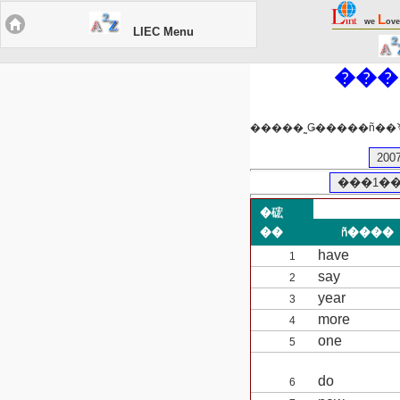
L
we
ove
LIEC Menu
20
���1��1
�硡
��
ñ����
have
1
say
2
year
3
more
4
one
5
do
6