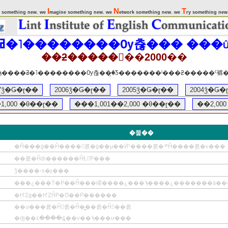
I
N
T
 something new. we
magine something new. we
etwork something new. we
ry something new
���ߥ�˥��������Ѹ츦��� ���
��ƻ�������2000��
�����˷Ǥ�����ñ��ϡ����ߥ�˥��������Ѹ츦��꤬�Ƽ�������ˡ�
07ǯ�Ǥ�ɽ��
2006ǯ�Ǥ�ɽ��
2005ǯ�Ǥ�ɽ��
2004ǯ�Ǥ�
,000 �θ��ɽ��
���1,001��2,000 �θ��ɽ��
��2,00
�졡��
�Ĥ���ġ��Ĥ����򤹤롨�ġ��µ��Ӥˤ����롨�ʿͤˡˡĤ����롨�ν���
��롨�Ĥȸ������ĤȽ񤤤Ƥ���
ǯ����-s�ӻ���
���¿���Τ�Ρ��Ĥ���礭����¿���ϡ����¿�������ä��
�ҤȤġ��ҤȤĤΡ�Ʊ��Ρ������
��ư���롨�Ĥ򤹤롨�Ĥ�̳��롨�Ĥ򽪤��롨
�ʤ��٤����ȡ��ν��ϡ���ư���