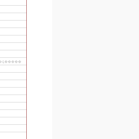
������ϫƯ��Ư�����ٶ�����ȡ�����