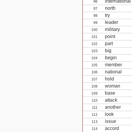
international
96
north
97
try
98
leader
99
military
100
point
101
part
102
big
103
begin
104
member
105
national
106
hold
107
woman
108
base
109
attack
110
another
111
look
112
issue
113
accord
114