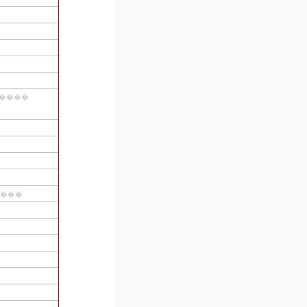
ˡ����
ݡ�ͭ������������