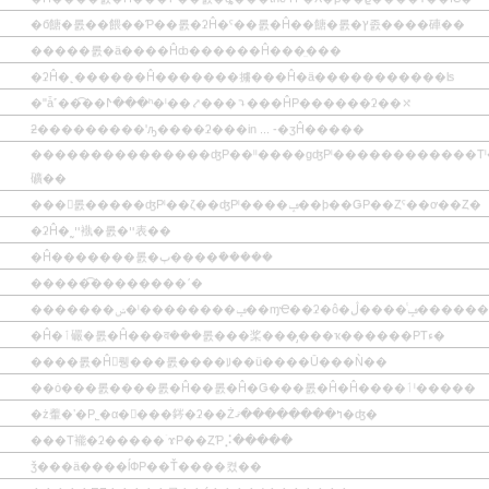
�б餹�롨��餵��Ƥ��롨�ʡĤ�ˤ��롨�Ĥ��餹�롨�ץ졼����硨��
�����롨�ä����Ĥȸ������Ĥ���̤���
�ʡĤ�˻������Ĥ�������擄���Ĥ�ä�����������ʪ
�ʺǡ˹��͡��ⵤ���ʰ�ˡ��⤤���⤵���ĤΡ������ʡ��⤯
ƻ���������ʹԡ����ʡ���in ... -�ӡĤ�����
���������������ʤΡ��ˡˡ����ɡʤΡˡ������������Τ
礦��
���𤹤롨�����ʤΡˡ��ζ��ʤΡˡ����ݡ��ϸ��ǤΡ��Ȥˤ��ơ��Ȥ�
�ʡĤ�˷ײ褹�롨�ײ表��
�Ĥ�������롨�ٻ����ܺ�����
�����͡��������ʹ�
�������ݾ�ˡ��������ݡ��ɱҼ��ʡ�ô�ڷ
�Ĥ�ٱ礹�롨�Ĥ���व���롨���桨���̡���ҡ������ΡΤء�
����롨�Ĥ򽪷뤵���롨����ꡨ��ü����Ū���Ǹ��
��ȯ���롨����롨�Ĥ��롨�Ĥ�Ǥ���롨�Ĥ�Ĥ����ٲˡ�����
�ż䡨�ʼ�Ρ˾�α����䤫�ʡ��Żߤ��������ޤ�ʤ�
���Τ褦�ʡ�����ۤɤΡ��ȤƤ⡨�����
ǯ���ä����ĺФΡ��Ť����켰��