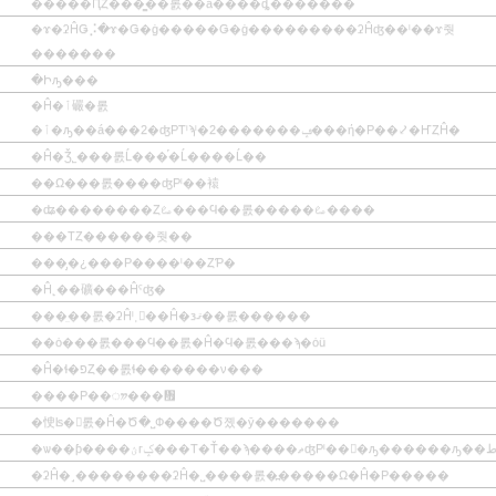
�����ԤȤ���̳��롨��á����ȡ�������
�ɤ�ʡĤǤ⡨�ɤ�Ǥ�ġ�����Ǥ�ġ���������ʡĤʤ��ˡ��ɤ줫
�������
�Իԡ���
�Ĥ�ٱ礹�롨
�ٱ�ԡ��á���2�ʤΡΤˡϡˡ�2�������ݡ���ή�Ρ��⤦�ҤȤĤ�
�Ĥ�Ǯ˾���롨Ĺ���֡�Ĺ����Ĺ��
��Ω���롨����ʤΡˡ��褤
�ʥ��������Ȥࡨ���Ϥ��롨�����ࡨ����
���ΤȤ������줫��
���̡�¿���Ρ����ˡ��ȤƤ�
�Ĥ˻��礦���Ĥˤʤ�
���̤��롨�ʡĤˡ˲񤦡��Ĥ�зޤ��롨������
��ȯ���롨���Ϥ��롨�Ĥ�Ϥ�롨���ϡ�ȯü
�Ĥ�ɬ�פȤ��롨ɬ�������ν���
����Ρ��ᤤ���᤯
�㤤ʪ�򤹤롨�Ĥ�Ծ�˽Ф����Ծ졨�ȳ�������
�ʡĤ�˼��������ʡĤ�˽����롨�߽�����Ω�Ĥ�Ρ�����