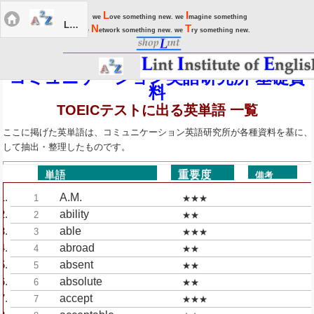
L
I
we
ove something new. we
magine something
LIEC Menu
N
T
new. we
etwork something new. we
ry something new.
コミュニケーション英語研究所 基礎資
料
TOEICテストに出る英単語 一覧
ここに掲げた英単語は、コミュニケーション英語研究所が各種資料を基に、T
して抽出・整理したものです。
重要度
単語
備考
A.M.
1
★★★
ability
2
★★
able
3
★★★
abroad
4
★★
absent
5
★★
absolute
6
★★
accept
7
★★★