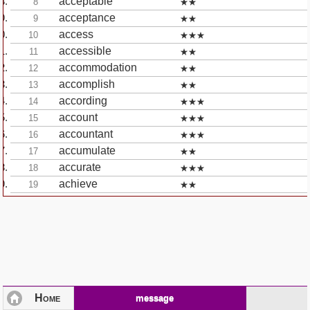
acceptable
8
★★
acceptance
9
★★
access
10
★★★
accessible
11
★★
accommodation
12
★★
accomplish
13
★★
according
14
★★★
account
15
★★★
accountant
16
★★★
accumulate
17
★★
accurate
18
★★★
achieve
19
★★
achievement
20
★★
act
21
★★
activity
22
★★★
actual
23
★★★
add
24
★★★
addition
25
★★★
Home
message
additional
26
★★★