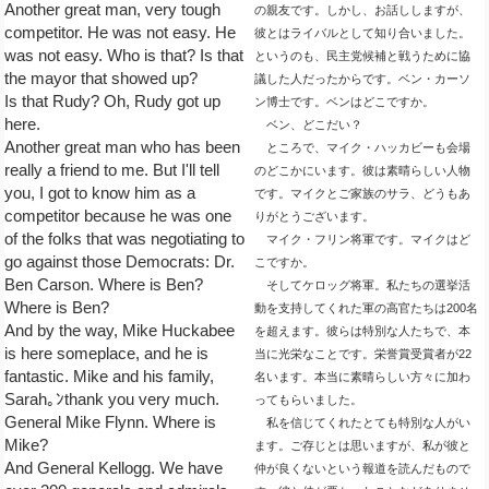
Another great man, very tough
の親友です。しかし、お話ししますが、
competitor. He was not easy. He
彼とはライバルとして知り合いました。
was not easy. Who is that? Is that
というのも、民主党候補と戦うために協
the mayor that showed up?
議した人だったからです。ベン・カーソ
Is that Rudy? Oh, Rudy got up
ン博士です。ベンはどこですか。
here.
ベン、どこだい？
Another great man who has been
ところで、マイク・ハッカビーも会場
really a friend to me. But I'll tell
のどこかにいます。彼は素晴らしい人物
you, I got to know him as a
です。マイクとご家族のサラ、どうもあ
competitor because he was one
りがとうございます。
of the folks that was negotiating to
マイク・フリン将軍です。マイクはど
go against those Democrats: Dr.
こですか。
Ben Carson. Where is Ben?
そしてケロッグ将軍。私たちの選挙活
Where is Ben?
動を支持してくれた軍の高官たちは200名
And by the way, Mike Huckabee
を超えます。彼らは特別な人たちで、本
is here someplace, and he is
当に光栄なことです。栄誉賞受賞者が22
fantastic. Mike and his family,
名います。本当に素晴らしい方々に加わ
Sarah｡ﾝthank you very much.
ってもらいました。
General Mike Flynn. Where is
私を信じてくれたとても特別な人がい
Mike?
ます。ご存じとは思いますが、私が彼と
And General Kellogg. We have
仲が良くないという報道を読んだもので