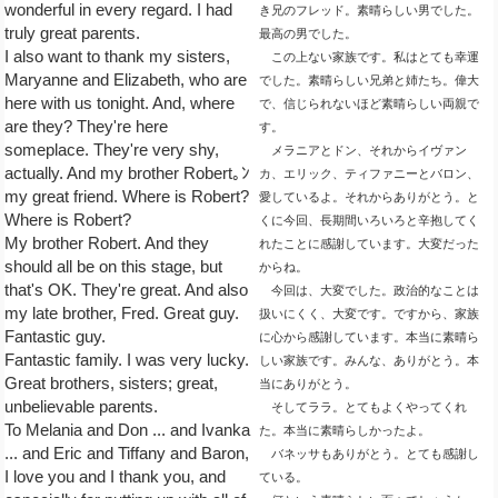
wonderful in every regard. I had
き兄のフレッド。素晴らしい男でした。
truly great parents.
最高の男でした。
I also want to thank my sisters,
この上ない家族です。私はとても幸運
Maryanne and Elizabeth, who are
でした。素晴らしい兄弟と姉たち。偉大
here with us tonight. And, where
で、信じられないほど素晴らしい両親で
are they? They're here
す。
someplace. They're very shy,
メラニアとドン、それからイヴァン
actually. And my brother Robert｡ﾝ
カ、エリック、ティファニーとバロン、
my great friend. Where is Robert?
愛しているよ。それからありがとう。と
Where is Robert?
くに今回、長期間いろいろと辛抱してく
My brother Robert. And they
れたことに感謝しています。大変だった
should all be on this stage, but
からね。
that's OK. They're great. And also
今回は、大変でした。政治的なことは
my late brother, Fred. Great guy.
扱いにくく、大変です。ですから、家族
Fantastic guy.
に心から感謝しています。本当に素晴ら
Fantastic family. I was very lucky.
しい家族です。みんな、ありがとう。本
Great brothers, sisters; great,
当にありがとう。
unbelievable parents.
そしてララ。とてもよくやってくれ
To Melania and Don ... and Ivanka
た。本当に素晴らしかったよ。
... and Eric and Tiffany and Baron,
バネッサもありがとう。とても感謝し
I love you and I thank you, and
ている。