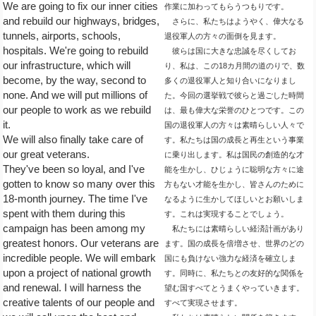
We are going to fix our inner cities
作業に加わってもらうつもりです。
and rebuild our highways, bridges,
さらに、私たちはようやく、偉大なる
tunnels, airports, schools,
退役軍人の方々の面倒を見ます。
hospitals. We're going to rebuild
彼らは国に大きな忠誠を尽くしてお
our infrastructure, which will
り、私は、この18カ月間の道のりで、数
become, by the way, second to
多くの退役軍人と知り合いになりまし
none. And we will put millions of
た。今回の選挙戦で彼らと過ごした時間
our people to work as we rebuild
は、最も偉大な栄誉のひとつです。この
it.
国の退役軍人の方々は素晴らしい人々で
We will also finally take care of
す。私たちは国の成長と再生という事業
our great veterans.
に乗り出します。私は国民の創造的な才
They've been so loyal, and I've
能を生かし、ひじょうに聡明な方々に途
gotten to know so many over this
方もない才能を生かし、皆さんのために
18-month journey. The time I've
なるように生かしてほしいとお願いしま
spent with them during this
す。これは実現することでしょう。
campaign has been among my
私たちには素晴らしい経済計画があり
greatest honors. Our veterans are
ます。国の成長を倍増させ、世界のどの
incredible people. We will embark
国にも負けない強力な経済を確立しま
upon a project of national growth
す。同時に、私たちとの友好的な関係を
and renewal. I will harness the
望む国すべてとうまくやっていきます。
creative talents of our people and
すべて実現させます。