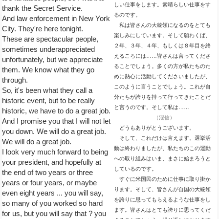
しい仕事をします。素晴らしい仕事をす
thank the Secret Service.
るのです。
And law enforcement in New York
私は皆さんの大統領になるのをとても
City. They're here tonight.
楽しみにしています。そして願わくば、
These are spectacular people,
２年、３年、４年、もしくは８年目を終
sometimes underappreciated
えるころには……皆さんは言ってくださ
unfortunately, but we appreciate
ることでしょう。多くの方が私たちのた
them. We know what they go
めに熱心に活動してくださいましたが、
through.
このように言うことでしょう。これが自
So, it's been what they call a
分たちが誇りを持って行ってきたことだ
historic event, but to be really
と言うのです。そして私は……
historic, we have to do a great job.
（混信）
And I promise you that I will not let
どうもありがとうございます。
you down. We will do a great job.
そして、これだけは言えます。選挙活
We will do a great job.
動は終わりましたが、私たちのこの運動
I look very much forward to being
への取り組みはいま、まさに始まろうと
your president, and hopefully at
しているのです。
the end of two years or three
すぐに米国民のために仕事に取り掛か
years or four years, or maybe
ります。そして、皆さんが自国の大統領
even eight years ... you will say,
を誇りに思ってもらえるような仕事をし
so many of you worked so hard
ます。皆さんはとても誇りに思ってくだ
for us, but you will say that ? you