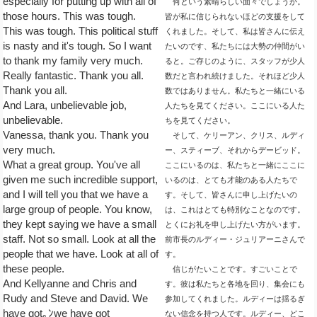
especially for putting up with all of
何という素晴らしい面々でしょうか。
those hours. This was tough.
皆が私に信じられないほどの支援をして
This was tough. This political stuff
くれました。そして、私は皆さんに伝え
is nasty and it's tough. So I want
たいのです、私たちには大勢の仲間がい
to thank my family very much.
ると。ご存じのように、スタッフが少人
Really fantastic. Thank you all.
数だと言われ続けました。それほど少人
Thank you all.
数ではありません。私たちと一緒にいる
And Lara, unbelievable job,
人たちを見てください。ここにいる人た
unbelievable.
ちを見てください。
Vanessa, thank you. Thank you
そして、ケリーアン、クリス、ルディ
very much.
ー、スティーブ、それからデービッド。
What a great group. You've all
ここにいるのは、私たちと一緒にここに
given me such incredible support,
いるのは、とても才能のある人たちで
and I will tell you that we have a
す。そして、皆さんに申し上げたいの
large group of people. You know,
は、これはとても特別なことなのです。
they kept saying we have a small
とくにお礼を申し上げたい方がいます。
staff. Not so small. Look at all the
前市長のルディー・ジュリアーニさんで
people that we have. Look at all of
す。
these people.
信じがたいことです。すごいことで
And Kellyanne and Chris and
す。彼は私たちと各地を回り、集会にも
Rudy and Steve and David. We
参加してくれました。ルディーは揺るぎ
have got｡ﾝwe have got
ない信念を持つ人です。ルディー、どこ