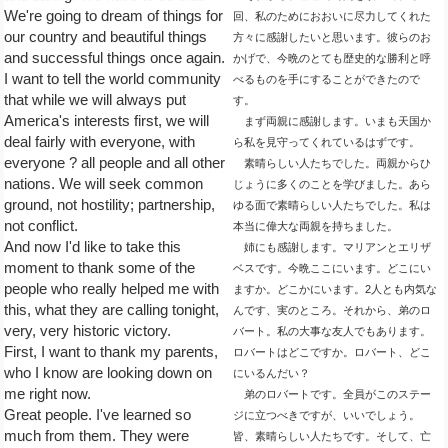
We're going to dream of things for
回、私のためにおおいに尽力してくれた
our country and beautiful things
方々に感謝したいと思います。彼らのお
and successful things once again.
かげで、今晩のとても歴史的な勝利と呼
I want to tell the world community
べるものを手にすることができたので
that while we will always put
す。
America's interests first, we will
まず両親に感謝します。いまも天国か
deal fairly with everyone, with
ら私を見守ってくれているはずです。
everyone ? all people and all other
素晴らしい人たちでした。両親からひ
nations. We will seek common
じょうに多くのことを学びました。あら
ground, not hostility; partnership,
ゆる面で素晴らしい人たちでした。私は
not conflict.
本当に偉大な両親を持ちました。
And now I'd like to take this
姉にも感謝します。マリアンとエリザ
moment to thank some of the
ベスです。今晩ここにいます。どこにい
people who really helped me with
ますか。どこかにいます。2人とも内気な
this, what they are calling tonight,
んです、実のところ。それから、弟のロ
very, very historic victory.
バート。私の大事な友人でもあります。
First, I want to thank my parents,
ロバートはどこですか。ロバート、どこ
who I know are looking down on
にいるんだい？
me right now.
弟のロバートです。全員がこのステー
Great people. I've learned so
ジに立つべきですが、いいでしょう。
much from them. They were
皆、素晴らしい人たちです。そして、亡