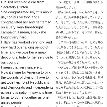
I've just received a call from
つい先ほど、クリントン国務長官から
Secretary Clinton.
電話がありました。
She congratulated us｡ﾝit's about
彼女は私たちを、私たちのことを、つ
us｡ﾝon our victory, and I
まり、私たちの勝利を祝福してくれまし
congratulated her and her family
た。そして、私は彼女と彼女の家族をた
on a very, very hard-fought
たえました。ひじょうに厳しい選挙戦を
campaign. I mean, she｡ﾝshe
戦い抜いたからです。そうです、彼女は
fought very hard.
懸命に戦いました。
Hillary has worked very long and
ヒラリーは長期にわたり、とても熱心
very hard over a long period of
に仕事をしてきました。そして、私たち
time, and we owe her a major
は彼女が国に尽くしてきたことに対し
debt of gratitude for her service to
て、大いに感謝しなければなりません。
our country.
私は心の底からそう思っています。
I mean that very sincerely.
いまこそ、米国は分断という傷をいや
Now it's time for America to bind
すときです。団結しなければなりませ
the wounds of division; have to
ん。国内にいるあらゆる民主党員、共和
get together. To all Republicans
党員、無党派の方々に言いたいのは、い
and Democrats and independents
まこそ私たちがひとつの国民として一致
across this nation, I say it is time
団結するべきだということです。
for us to come together as one
時は来ました。わが国の全国民に誓い
united people.
ます。私は、すべての米国民の大統領に