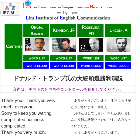
L
I
N
we
ove ... new. we
magine ... new. we
etwork ... new.
T
LIEC Menu
we
ry ... new.
Obama,
Roosevelt,
Kennedy, JF
Lincoln, A
Barack
FD
Contents
word list
word list
word list
word list
word cloud
word cloud
word cloud
word cloud
ドナルド・トランプ氏の大統領選勝利演説
音声は、画面下の音声再生コントロールを使用してください。
Thank you. Thank you very
ありがとうございます、本当にありが
much, everyone.
とうございます、皆さん。
Sorry to keep you waiting;
お待たせしてしまい、申し訳ありませ
complicated business;
ん。複雑な状況だったのです。込み入っ
complicated.
ていました。
Thank you very much.
どうもありがとうございます。