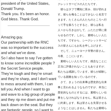
president of the United States,
クレットサービスの人たちです。
Donald Trump.
彼らはタフで機知に富み、頭が切れま
Thank you. It's been an honor.
す。彼らを侮ることはできないと名言で
God bless. Thank God.
きます。たくさんの人たちのところへ行
って手を振ろうとすると、彼らは私を
人々から引きはがして、ふたたび席に座
らせるのです。しかし、素晴らしい人た
Amazing guy.
ちです。ですから、シークレットサービ
Our partnership with the RNC
スの皆さんにもお礼を申し上げます。
was so important to the success
そして、ニューヨーク市警の皆さん。
and what we've done.
今夜、ここにいます。
So I also have to say I've gotten
素晴らしい人たちです。残念なことに
to know some incredible people ?
正当に評価されないこともありますが、
the Secret Service people.
私たちは感謝しています。彼らが経験し
They're tough and they're smart
ている困難を知っているのです。
and they're sharp, and I don't want
さて、きょうの出来事は歴史的な出来
to mess around with them, I can
事と言われるようなものですが、本当に
tell you. And when I want to go
歴史的なものとするには、素晴らしい仕
and wave to a big group of people
事をしなければなりません。私は皆さん
and they rip me down and put me
に約束します、私は皆さんを失望させる
back down on the seat. But they
ようなことはしません。私たちは素晴ら
are fantastic people, so I want to