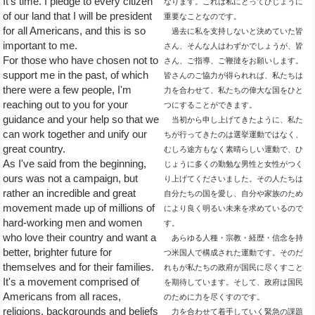
It's time. I pledge to every citizen
なります。これは私にとってひじょうに
of our land that I will be president
重要なことなのです。
for all Americans, and this is so
過去に私を支持しないと決めていた皆
important to me.
さん、そんな人はわずかでしょうが、皆
For those who have chosen not to
さん、ご指導、ご鞭撻をお願いします。
support me in the past, of which
皆さんのご協力が得られれば、私たちは
there were a few people, I'm
力を合わせて、私たちの偉大な国をひと
reaching out to you for your
つにすることができます。
guidance and your help so that we
当初から申し上げてきたように、私た
can work together and unify our
ちが行ってきたのは選挙運動ではなく、
great country.
むしろ途方もなく素晴らしい運動で、ひ
As I've said from the beginning,
じょうに多くの勤勉な男性と女性がつく
ours was not a campaign, but
り上げてくださいました。その人たちは
rather an incredible and great
自分たちの国を愛し、自分や家族のため
movement made up of millions of
により良く明るい未来を求めているので
hard-working men and women
す。
who love their country and want a
あらゆる人種・宗教・経歴・信念を持
better, brighter future for
つ米国人で構成された運動です。そのだ
themselves and for their families.
れもが私たちの政府が国民に尽くすこと
It's a movement comprised of
を期待しています。そして、政府は国民
Americans from all races,
のために力を尽くすのです。
religions, backgrounds and beliefs
力を合わせて着手していく緊急の課題