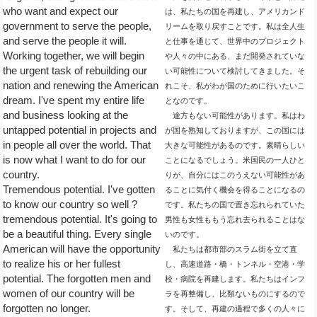
who want and expect our
は、私たちの国を再建し、アメリカンド
government to serve the people,
リームを取り戻すことです。私は全人生
and serve the people it will.
と仕事を通じて、世界中のプロジェクト
Working together, we will begin
や人々の中にある、まだ開発されていな
the urgent task of rebuilding our
い可能性について検討してきました。そ
nation and renewing the American
れこそ、私がわが国のために行いたいこ
dream. I've spent my entire life
となのです。
and business looking at the
途方もない可能性があります。私はわ
untapped potential in projects and
が国を熟知しておりますが、この国には
in people all over the world. That
大きな可能性があるのです。素晴らしい
is now what I want to do for our
ことになるでしょう。米国民の一人ひと
country.
りが、自分にはこのうえない可能性があ
Tremendous potential. I've gotten
ることに気付く機会を得ることになるの
to know our country so well ?
です。私たちの国で置き忘れられていた
tremendous potential. It's going to
男性も女性ももう忘れ去られることはな
be a beautiful thing. Every single
いのです。
American will have the opportunity
私たちは都市部のスラム街を立て直
to realize his or her fullest
し、高速道路・橋・トンネル・空港・学
potential. The forgotten men and
校・病院を再建します。私たちはインフ
women of our country will be
ラを再整備し、比類ないものにするので
forgotten no longer.
す。そして、再建の過程で多くの人々に