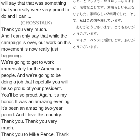
さることでしょう。繰り返しになります
will say that that was something
が、名誉なことです。素晴らしい夜とな
that you really were very proud to
りました。素晴らしい2年間でした。そし
do and I can ...
て、私はこの国を愛しています。
(CROSSTALK)
ありがとうございます。どうもありが
Thank you very much.
とうございます。
And I can only say that while the
マイク・ペンスに感謝します。ありが
campaign is over, our work on this
とうございます。
movement is now really just
beginning.
We're going to get to work
immediately for the American
people. And we're going to be
doing a job that hopefully you will
be so proud of your president.
You'll be so proud. Again, it's my
honor. It was an amazing evening.
It's been an amazing two-year
period. And I love this country.
Thank you. Thank you very
much.
Thank you to Mike Pence. Thank