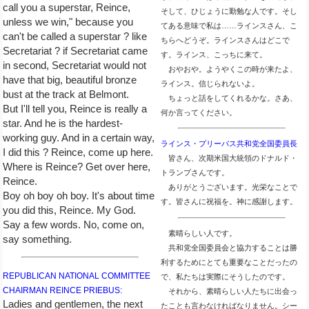
call you a superstar, Reince,
そして、ひじょうに勤勉な人です。そし
unless we win," because you
てある意味で私は……ラインスさん、こ
can't be called a superstar ? like
ちらへどうぞ。ラインスさんはどこで
Secretariat ? if Secretariat came
す。ラインス、こっちに来て。
in second, Secretariat would not
おやおや。ようやくこの時が来たよ、
have that big, beautiful bronze
ラインス。信じられないよ。
bust at the track at Belmont.
ちょっと話をしてくれるかな。さあ、
But I'll tell you, Reince is really a
何か言ってください。
star. And he is the hardest-
working guy. And in a certain way,
ラインス・プリーバス共和党全国委員長
I did this ? Reince, come up here.
皆さん、次期米国大統領のドナルド・
Where is Reince? Get over here,
トランプさんです。
Reince.
ありがとうございます。光栄なことで
Boy oh boy oh boy. It's about time
す。皆さんに祝福を。神に感謝します。
you did this, Reince. My God.
Say a few words. No, come on,
素晴らしい人です。
say something.
共和党全国委員会と協力することは勝
利するためにとても重要なことだったの
REPUBLICAN NATIONAL COMMITTEE
で、私たちは実際にそうしたのです。
CHAIRMAN REINCE PRIEBUS:
それから、素晴らしい人たちに出会っ
Ladies and gentlemen, the next
たことも言わなければなりません。シー