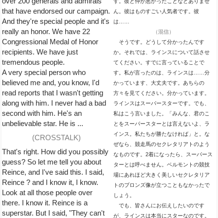
over 200 generals and admirals
す。彼と仲が悪かったことなどありませ
that have endorsed our campaign.
ん。彼はものすごい人気者です。彼
And they're special people and it's
は……
really an honor. We have 22
（混信）
Congressional Medal of Honor
そうです。どうして分かったんです
recipients. We have just
か。それでは、ラインスについて話させ
tremendous people.
てください。すでに言っていることで
A very special person who
す。私が言ったのは、ラインスは……分
believed me and, you know, I'd
かっています、大丈夫です。あちらの
read reports that I wasn't getting
方々を見てください。分かっています。
along with him. I never had a bad
ラインスはスーパースターです。でも、
second with him. He's an
私はこう言いました。「みんな、君のこ
unbelievable star. He is ...
とをスーパースターとは言えないよ、ラ
インス。私たちが勝たなければ」と。な
(CROSSTALK)
ぜなら、競走馬のセクレタリアトのよう
That's right. How did you possibly
なものです。2着になったら、スーパース
guess? So let me tell you about
ターとは呼べません。ベルモントの競技
Reince, and I've said this. I said,
場にあれほど大きく美しいセクレタリア
Reince ? and I know it, I know.
トのブロンズ像が立つこともなかったで
Look at all those people over
しょう。
there. I know it. Reince is a
でも、皆さんにお伝えしたいのです
superstar. But I said, "They can't
が、ラインスは本当にスターなのです。