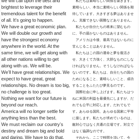
we will call upon the best and
私たちは素晴らしい関係を築きます。
brightest to leverage their
素晴らしい、本当に素晴らしい関係を期
tremendous talent for the benefit
待しています。大きすぎる夢はありませ
of all. It's going to happen.
ん。克服できない困難などありません。
We have a great economic plan.
私たちが自分たちの将来に望むもの
We will double our growth and
に、手の届かないものはありません。
have the strongest economy
アメリカは今後、最高ではないものに
anywhere in the world. At the
甘んじることはありません。
same time, we will get along with
私たちはこの国の運命と夢を復活さ
all other nations willing to get
せ、大きくて力強く、大胆なものにしな
along with us. We will be.
ければなりません。そうしなければなら
We'll have great relationships. We
ないのです。私たちは、自分たちの国の
expect to have great, great
ためになること、素晴らしいこと、成功
relationships. No dream is too big,
することをふたたび夢見るのです。
no challenge is too great.
国際社会に申し上げます。私たちはつ
Nothing we want for our future is
ねに米国の利益を最優先にしますが、だ
beyond our reach.
れでも公平に対応します。だれでもで
America will no longer settle for
す。あらゆる国民、あらゆる国家に平等
anything less than the best.
に接します。私たちが求めているのは、
We must reclaim our country's
敵対心ではなく共通の立場です。対立で
destiny and dream big and bold
はなく協調なのです。
and daring. We have to do that.
それから、ここで時間を頂いて、今