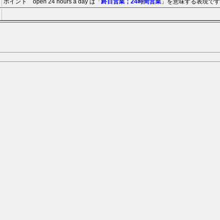
ポイント open 24 hours a day は「
終日営業；24時間営業
」を意味する表現です