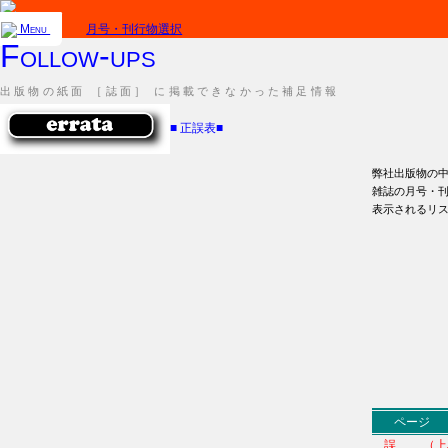
Menu
月号・刊行物選択
Follow-ups
出版物の紙面 ［誌面］ に掲載できなかった補足情報
■
正誤表
■
弊社出版物の
雑誌の月号・
表示されるリ
ページ
誤 （上