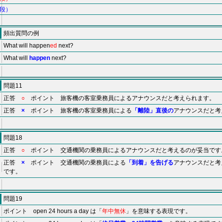
段）
頻出質問の例
What will happen
ed
next?
What will
happen
next?
問題11
正答
○
ポイント 旅客機の客室乗務員によるアナウンスだと考えられます。
正答
×
ポイント 旅客機の客室乗務員による
「離陸」直後の
アナウンスだと考
問題18
正答
○
ポイント 交通機関の乗務員によるアナウンスだと考えるのが妥当です
正答
×
ポイント 交通機関の乗務員による
「到着」を告げる
アナウンスだと考
です。
問題19
ポイント open 24 hours a day は「
年中無休
」を意味する表現です。