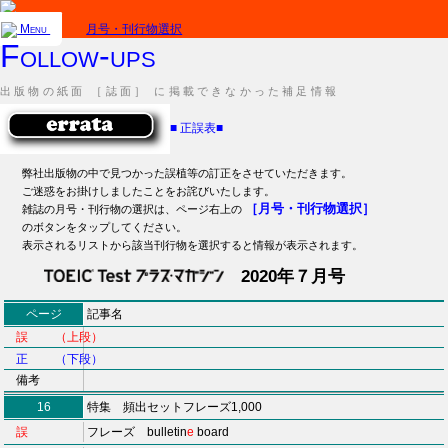
Menu
月号・刊行物選択
Follow-ups
出版物の紙面 ［誌面］ に掲載できなかった補足情報
■
正誤表
■
弊社出版物の中で見つかった誤植等の訂正をさせていただきます。
ご迷惑をお掛けしましたことをお詫びいたします。
［月号・刊行物選択］
雑誌の月号・刊行物の選択は、ページ右上の
のボタンをタップしてください。
表示されるリストから該当刊行物を選択すると情報が表示されます。
2020年７月号
ページ
記事名
誤 （上段）
正 （下段）
備考
16
特集 頻出セットフレーズ1,000
誤
フレーズ bulletin
e
board